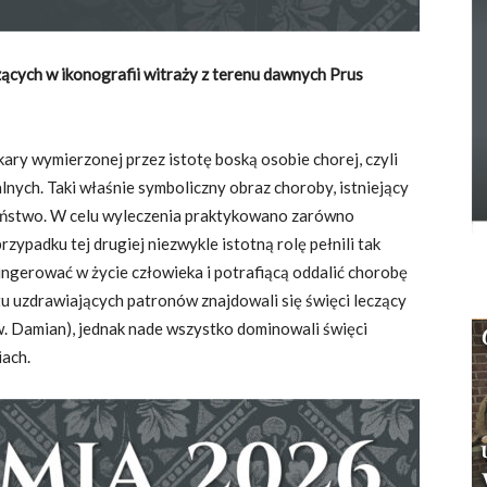
zących w ikonografii witraży z terenu dawnych Prus
kary wymierzonej przez istotę boską osobie chorej, czyli
nych. Taki właśnie symboliczny obraz choroby, istniejący
ijaństwo. W celu wyleczenia praktykowano zarówno
zypadku tej drugiej niezwykle istotną rolę pełnili tak
 ingerować w życie człowieka i potrafiącą oddalić chorobę
tu uzdrawiających patronów znajdowali się święci leczący
św. Damian), jednak nade wszystko dominowali święci
iach.