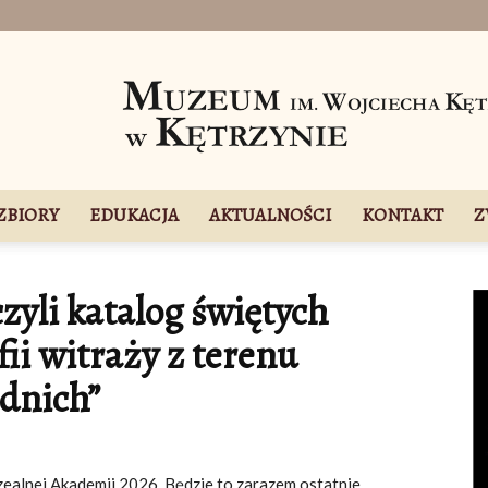
ZBIORY
EDUKACJA
AKTUALNOŚCI
KONTAKT
Z
zyli katalog świętych
ii witraży z terenu
dnich”
ealnej Akademii 2026. Będzie to zarazem ostatnie