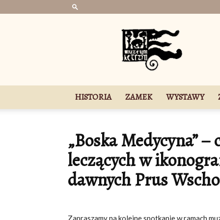
Muzeum
w
Kętrzynie
HISTORIA
ZAMEK
WYSTAWY
„Boska Medycyna” – c
leczących w ikonograf
dawnych Prus Wscho
Zapraszamy na kolejne spotkanie w ramach muz