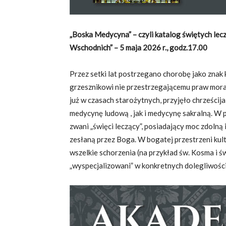
„Boska Medycyna” – czyli katalog świętych lec
Wschodnich” – 5 maja 2026 r., godz.17.00
Przez setki lat postrzegano chorobę jako znak 
grzesznikowi nie przestrzegającemu praw moral
już w czasach starożytnych, przyjęło chrześc
medycynę ludową , jak i medycynę sakralną. W pr
zwani „święci leczący”, posiadający moc zdolną
zesłaną przez Boga. W bogatej przestrzeni kul
wszelkie schorzenia (na przykład św. Kosma i 
„wyspecjalizowani” w konkretnych dolegliwośc