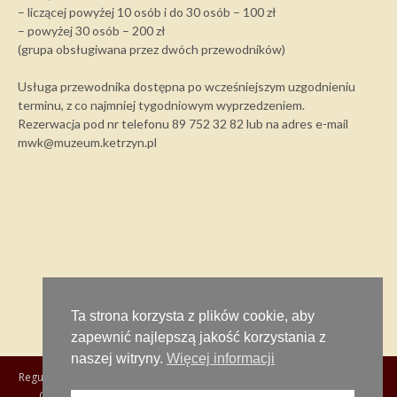
– liczącej powyżej 10 osób i do 30 osób – 100 zł
– powyżej 30 osób – 200 zł
(grupa obsługiwana przez dwóch przewodników)
Usługa przewodnika dostępna po wcześniejszym uzgodnieniu
terminu, z co najmniej tygodniowym wyprzedzeniem.
Rezerwacja pod nr telefonu 89 752 32 82 lub na adres e-mail
mwk@muzeum.ketrzyn.pl
Ta strona korzysta z plików cookie, aby
zapewnić najlepszą jakość korzystania z
naszej witryny.
Więcej informacji
Regulamin zwiedzania Muzeum
RODO
Obowiązek informacyjny
Cyberbezpieczeństwo
Cookies
Deklaracja dostępności