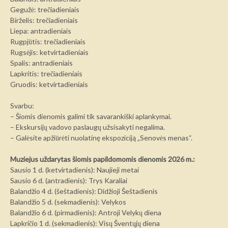
Gegužė: trečiadieniais
Birželis: trečiadieniais
Liepa: antradieniais
Rugpjūtis: trečiadieniais
Rugsėjis: ketvirtadieniais
Spalis: antradieniais
Lapkritis: trečiadieniais
Gruodis: ketvirtadieniais
Svarbu:
– Šiomis dienomis galimi tik savarankiški aplankymai.
– Ekskursijų vadovo paslaugų užsisakyti negalima.
– Galėsite apžiūrėti nuolatinę ekspoziciją „Senovės menas“.
Muziejus uždarytas šiomis papildomomis dienomis 2026 m.:
Sausio 1 d. (ketvirtadienis): Naujieji metai
Sausio 6 d. (antradienis): Trys Karaliai
Balandžio 4 d. (šeštadienis): Didžioji Šeštadienis
Balandžio 5 d. (sekmadienis): Velykos
Balandžio 6 d. (pirmadienis): Antroji Velykų diena
Lapkričio 1 d. (sekmadienis): Visų Šventųjų diena