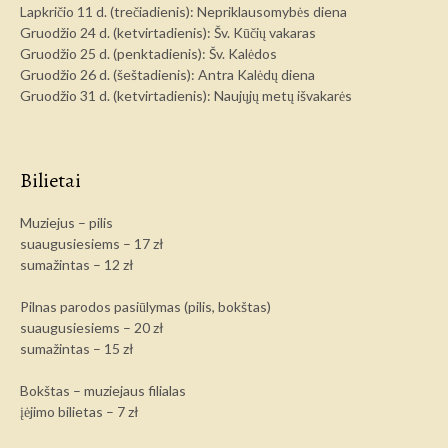
Lapkričio 11 d. (trečiadienis): Nepriklausomybės diena
Gruodžio 24 d. (ketvirtadienis): Šv. Kūčių vakaras
Gruodžio 25 d. (penktadienis): Šv. Kalėdos
Gruodžio 26 d. (šeštadienis): Antra Kalėdų diena
Gruodžio 31 d. (ketvirtadienis): Naujųjų metų išvakarės
Bilietai
Muziejus – pilis
suaugusiesiems – 17 zł
sumažintas – 12 zł
Pilnas parodos pasiūlymas (pilis, bokštas)
suaugusiesiems – 20 zł
sumažintas – 15 zł
Bokštas – muziejaus filialas
įėjimo bilietas – 7 zł