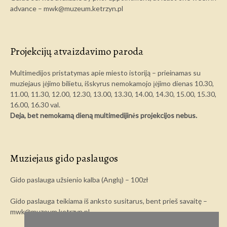
advance – mwk@muzeum.ketrzyn.pl
Projekcijų atvaizdavimo paroda
Multimedijos pristatymas apie miesto istoriją – prieinamas su
muziejaus įėjimo bilietu, išskyrus nemokamojo įėjimo dienas 10.30,
11.00, 11.30, 12.00, 12.30, 13.00, 13.30, 14.00, 14.30, 15.00, 15.30,
16.00, 16.30 val.
Deja, bet nemokamą dieną multimedijinės projekcijos nebus.
Muziejaus gido paslaugos
Gido paslauga užsienio kalba (Anglų) – 100zł
Gido paslauga teikiama iš anksto susitarus, bent prieš savaitę –
mwk@muzeum.ketrzyn.pl