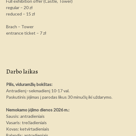
Full exhibition offer (Castle, Tower)
regular – 20 zł
reduced – 15 zł
Brach – Tower
entrance ticket – 7 zł
Darbo laikas
Pilis, viduramžių bokštas:
Antradienį–sekmadienį 10-17 val.
Paskutinis įėjimas į parodas likus 30 minučių iki uždarymo.
Nemokamo įėjimo dienos 2026 m.:
Sausis: antradieniais
Vasaris: trečiadieniais
Kovas: ketvirtadieniais
Balandis: antradieniais