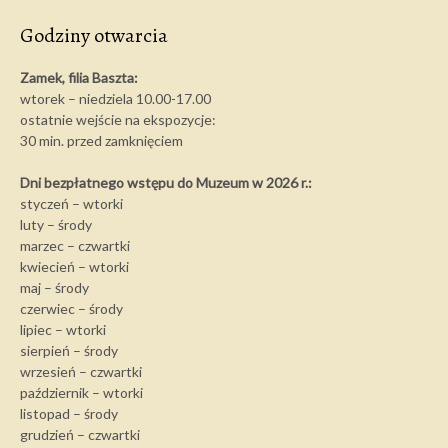
Godziny otwarcia
Zamek, filia Baszta:
wtorek – niedziela 10.00-17.00
ostatnie wejście na ekspozycje:
30 min. przed zamknięciem
Dni bezpłatnego wstępu do Muzeum w 2026 r.:
styczeń – wtorki
luty – środy
marzec – czwartki
kwiecień – wtorki
maj – środy
czerwiec – środy
lipiec – wtorki
sierpień – środy
wrzesień – czwartki
październik – wtorki
listopad – środy
grudzień – czwartki