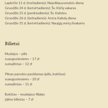
Lapkričio 11 d. (trečiadienis): Nepriklausomybės diena
Gruodžio 24 d. (ketvirtadienis): Šv. Kūčių vakaras
Gruodžio 25 d. (penktadienis): Šv. Kalėdos
Gruodžio 26 d. (šeštadienis): Antra Kalėdų diena
Gruodžio 31 d. (ketvirtadienis): Naujųjų metų išvakarės
Bilietai
Muziejus – pilis
suaugusiesiems – 17 zł
sumažintas – 12 zł
Pilnas parodos pasiūlymas (pilis, bokštas)
suaugusiesiems – 20 zł
sumažintas – 15 zł
Bokštas – muziejaus filialas
įėjimo bilietas – 7 zł