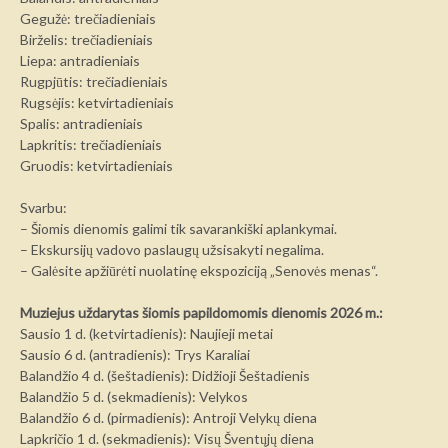
Gegužė: trečiadieniais
Birželis: trečiadieniais
Liepa: antradieniais
Rugpjūtis: trečiadieniais
Rugsėjis: ketvirtadieniais
Spalis: antradieniais
Lapkritis: trečiadieniais
Gruodis: ketvirtadieniais
Svarbu:
– Šiomis dienomis galimi tik savarankiški aplankymai.
– Ekskursijų vadovo paslaugų užsisakyti negalima.
– Galėsite apžiūrėti nuolatinę ekspoziciją „Senovės menas“.
Muziejus uždarytas šiomis papildomomis dienomis 2026 m.:
Sausio 1 d. (ketvirtadienis): Naujieji metai
Sausio 6 d. (antradienis): Trys Karaliai
Balandžio 4 d. (šeštadienis): Didžioji Šeštadienis
Balandžio 5 d. (sekmadienis): Velykos
Balandžio 6 d. (pirmadienis): Antroji Velykų diena
Lapkričio 1 d. (sekmadienis): Visų Šventųjų diena