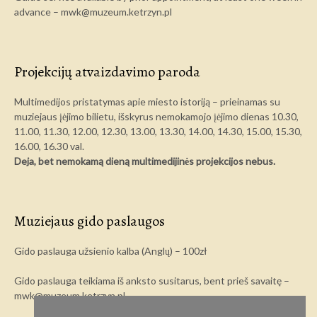
advance – mwk@muzeum.ketrzyn.pl
Projekcijų atvaizdavimo paroda
Multimedijos pristatymas apie miesto istoriją – prieinamas su
muziejaus įėjimo bilietu, išskyrus nemokamojo įėjimo dienas 10.30,
11.00, 11.30, 12.00, 12.30, 13.00, 13.30, 14.00, 14.30, 15.00, 15.30,
16.00, 16.30 val.
Deja, bet nemokamą dieną multimedijinės projekcijos nebus.
Muziejaus gido paslaugos
Gido paslauga užsienio kalba (Anglų) – 100zł
Gido paslauga teikiama iš anksto susitarus, bent prieš savaitę –
mwk@muzeum.ketrzyn.pl