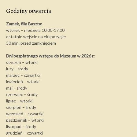
Godziny otwarcia
Zamek, filia Baszta:
wtorek – niedziela 10.00-17.00
ostatnie wejście na ekspozycje:
30 min. przed zamknięciem
Dni bezpłatnego wstępu do Muzeum w 2026 r.:
styczeń – wtorki
luty – środy
marzec – czwartki
kwiecień – wtorki
maj – środy
czerwiec – środy
lipiec – wtorki
sierpień – środy
wrzesień – czwartki
październik – wtorki
listopad – środy
grudzień – czwartki