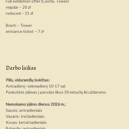
Full exhibition offer (Castle, Tower)
regular – 20 zł
reduced – 15 zł
Brach – Tower
entrance ticket – 7 zł
Darbo laikas
Pilis, viduramžių bokštas:
Antradienį–sekmadienį 10-17 val.
Paskutinis įėjimas į parodas likus 30 minučių iki uždarymo.
Nemokamo įėjimo dienos 2026 m.:
Sausis: antradieniais
Vasaris: trečiadieniais
Kovas: ketvirtadieniais
Balandis: antradieniais